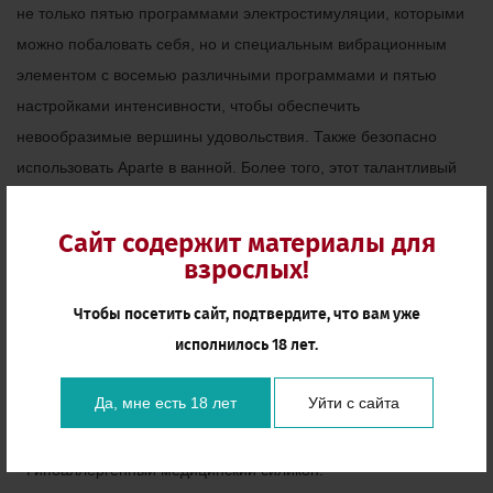
не только пятью программами электростимуляции, которыми
можно побаловать себя, но и специальным вибрационным
элементом с восемью различными программами и пятью
настройками интенсивности, чтобы обеспечить
невообразимые вершины удовольствия. Также безопасно
использовать Aparte в ванной. Более того, этот талантливый
универсал улучшает ваши шансы получить оргазм с
программой тренировок тазового дна.
Сайт содержит материалы для
взрослых!
ПРЕИМУЩЕСТВА
Чтобы посетить сайт, подтвердите, что вам уже
- Перезаряжаемый;
исполнилось 18 лет.
- С электростимуляцией;
Да, мне есть 18 лет
Уйти с сайта
- Водонепроницаемый;
- Гипоаллергенный медицинский силикон.