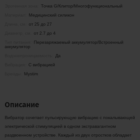
Эрогенная зона:
Точка G/Клитор/Многофункциональный
Материал:
Медицинский силикон
Длина, см:
от 25 до 27
Диаметр, см:
от 2.7 до 4
Тип питания:
Перезаряжаемый аккумулятор/Встроенный
аккумулятор
Водонепроницаемость:
Да
Вибрация:
С вибрацией
Бренды:
Mystim
Описание
Вибратор сочетает пульсирующую вибрацию с покалывающей
электрической стимуляцией в одном экстравагантном
раздвоенном устройстве. Каждый из двух отростков обладает