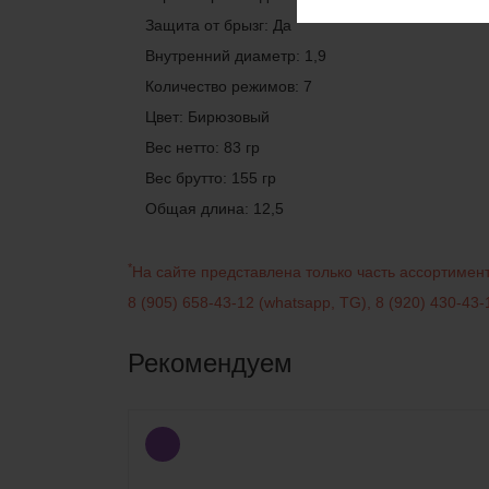
Защита от брызг: Да
Внутренний диаметр: 1,9
Количество режимов: 7
Цвет: Бирюзовый
Веc нетто: 83 гр
Веc брутто: 155 гр
Общая длина: 12,5
*
На сайте представлена только часть ассортиме
8 (905) 658-43-12
(
whatsapp
,
TG
)
,
8 (920) 430-43-
Рекомендуем