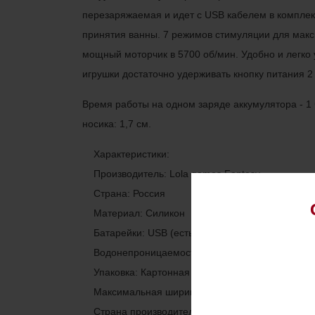
перезаряжаемая и идет с USB кабелем в комплек
принятия ванны. 7 режимов стимуляции для макс
мощный моторчик в 5700 об/мин. Удобно и легко
игрушки достаточно удерживать кнопку питания 2
Время работы на одном заряде аккумулятора - 1 ч
носика: 1,7 см.
Характеристики:
Производитель: Lola games Fantasy
Страна: Россия
Материал: Силикон
Батарейки: USB (есть в комплекте)
Водонепроницаемость: Да
Упаковка: Картонная коробка
Максимальная ширина: 4,9
Страна производитель: Китай