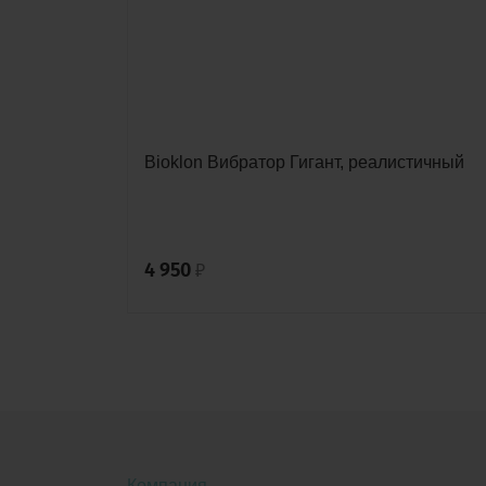
ling
Bioklon Вибратор Гигант, реалистичный
4 950
₽
Компания