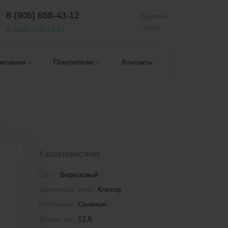
8 (905) 658-43-12
Корзина
Пуста
8 (920) 430-43-12
омпания
Покупателю
Контакты
Характеристики
Цвет:
Бирюзовый
Эрогенная зона:
Клитор
Материал:
Силикон
Длина, см:
12,5