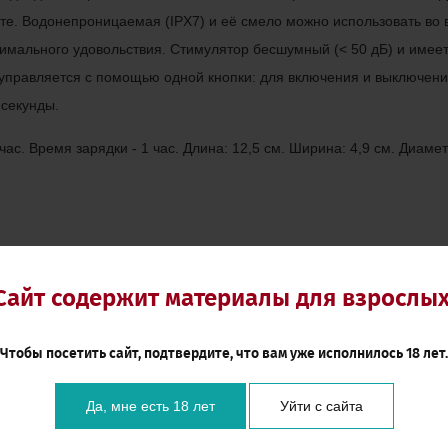
те. Водонепроницаемая (IPX7) и её смело можно использовать во
имального удовольствия. Стимулятор бесшумный (< 50 дБ) и имее
 управляется с помощью одной кнопки: для включения и выключен
 секунды.
ас. Время зарядки - 1 час. Длина: 12,5 см. Ширина: 4,9 см. Диаме
Сайт содержит материалы для взрослых
Чтобы посетить сайт, подтвердите, что вам уже исполнилось 18 лет.
Да, мне есть 18 лет
Уйти с сайта