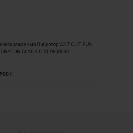
ерезаряжаемый Вибратор CNT CLIT FUN
Перезаряж
IBRATOR BLACK CNT-090008B
CNT PENGU
 900
3 900
₽
₽
Контактные данные