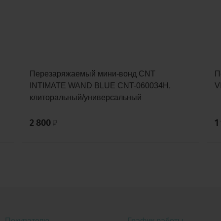
Перезаряжаемый мини-вонд CNT
П
INTIMATE WAND BLUE CNT-060034H,
V
клиторальный/универсальный
2 800
1
₽
Покупателю
График работы