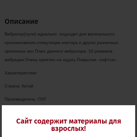
Описание
Вибратор(пуля) идеально подходит для вагинального
проникновения,стимуляции клитора и других различных
эрогенных зон.Плюс данного вибратора- 10 режимов
вибрации.Очень приятен на ощупь.Покрытие- софттач.
Характеристики:
Страна: Китай
Производитель: CNT
Вибрация: Да
Сайт содержит материалы для
Длина: 5,5(в рабочем виде)
взрослых!