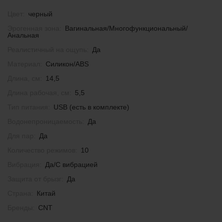
Цвет:
черный
Эрогенная зона:
Вагинальная/Многофункциональный/
Анальная
Реалистичный на ощупь:
Да
Материал:
Силикон/ABS
Длина, см:
14,5
Длина рабочая, см:
5,5
Тип питания:
USB (есть в комплекте)
Водонепроницаемость:
Да
Для пар:
Да
Количество режимов:
10
Вибрация:
Да/С вибрацией
Защита от брызг:
Да
Страна:
Китай
Бренды:
CNT