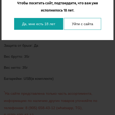
Длина: 14,5(общая)
Чтобы посетить сайт, подтвердите, что вам уже
исполнилось 18 лет.
Режимы: 10
Цвет: Черный
Да, мне есть 18 лет
Уйти с сайта
Материалы: Силикон, ABS
Защита от брызг: Да
Вес брутто: 35г
Вес нетто: 35г
Батарейки: USB(в комплекте)
*
На сайте представлена только часть ассортимента,
информацию по наличию других товаров уточняйте по
телефонам:
8 (905) 658-43-12
(
whatsapp
,
TG
)
,
8 (920) 430-43-12