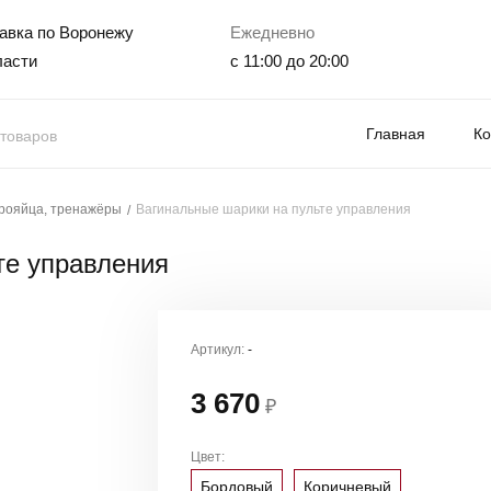
авка по Воронежу
Ежедневно
ласти
с 11:00 до 20:00
Главная
К
брояйца, тренажёры
Вагинальные шарики на пульте управления
те управления
Артикул:
-
3 670
₽
Цвет:
Бордовый
Коричневый