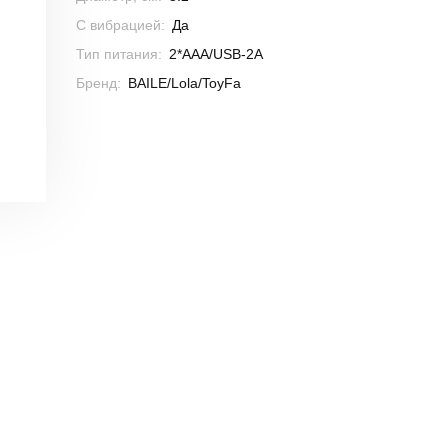
С вибрацией:
Да
Тип питания:
2*ААА/USB-2A
Бренд:
BAILE/Lola/ToyFa