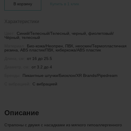
В корзину
Купить в 1 клик
Характеристики
Цвет:
Синий/Телесный/Телесный, черный, фиолетовый/
Чёрный, телесный
Материал:
Био-кожа/Неопрен, ПВХ, неоскин/Термопластичная
резина, ABS пластик/ПВХ, киберкожа/ABS пластик
Длина, см:
от 16 до 25.5
Диаметр, см:
от 3.2 до 4
Бренды:
Пикантные штучки/Биоклон/XR Brands/Pipedream
С вибрацией:
С вибрацией
Описание
Страпоны с двумя с насадками из мягкого гипоаллергенного