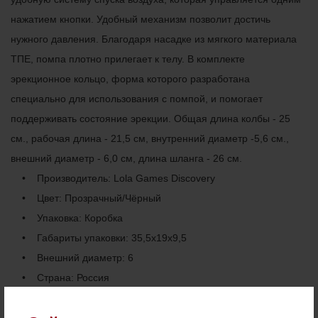
нажатием кнопки. Удобный механизм позволит достичь
нужного давления. Благодаря насадке из мягкого материала
ТПЕ, помпа плотно прилегает к телу. В комплекте
эрекционное кольцо, форма которого разработана
специально для использования с помпой, и помогает
поддерживать состояние эрекции. Общая длина колбы - 25
см., рабочая длина - 21,5 см, внутренний диаметр -5,6 см.,
внешний диаметр - 6,0 см, длина шланга - 26 см.
• Производитель: Lola Games Discovery
• Цвет: Прозрачный/Чёрный
• Упаковка: Коробка
• Габариты упаковки: 35,5x19x9,5
• Внешний диаметр: 6
• Страна: Россия
• Веc брутто: 412 гр
• Вибрация: Нет