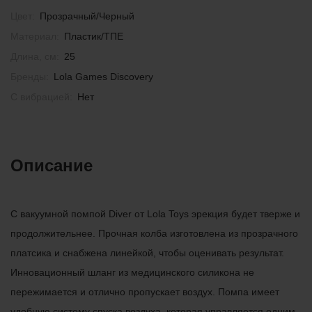
Цвет:
Прозрачный/Черный
Материал:
Пластик/ТПЕ
Длина, см:
25
Бренды:
Lola Games Discovery
С вибрацией:
Нет
Описание
С вакуумной помпой Diver от Lola Toys эрекция будет тверже и
продолжительнее. Прочная колба изготовлена из прозрачного
платсика и снабжена линейкой, чтобы оценивать результат.
Инновационный шланг из медицинского силикона не
пережимается и отлично пропускает воздух. Помпа имеет
удобную систему спуска воздуха, которая управляется одним