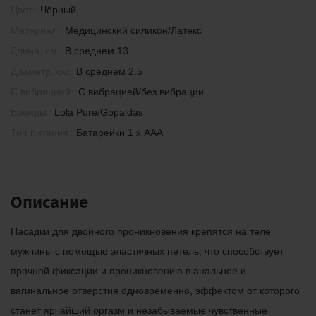
Цвет:
Чёрный
Материал:
Медицинский силикон/Латекс
Длина, см:
В среднем 13
Диаметр, см:
В среднем 2.5
С вибрацией:
С вибрацией/без вибрации
Бренды:
Lola Pure/Gopaldas
Тип питания:
Батарейки 1 х ААА
Описание
Насадки для двойного проникновения крепятся на теле
мужчины с помощью эластичных петель, что способствует
прочной фиксации и проникновению в анальное и
вагинальное отверстия одновременно, эффектом от которого
станет ярчайший оргазм и незабываемые чувственные