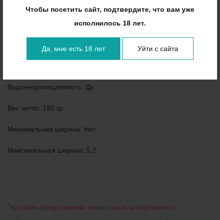
Веc брутто: 223 гр
Чтобы посетить сайт, подтвердите, что вам уже
исполнилось 18 лет.
Общая длина: 10,5
Страна производитель: Китай
Да, мне есть 18 лет
Уйти с сайта
Защита от брызг: Да
Водонепроницаемость: Да
Веc нетто: 180 гр
Минимальная ширина: Нет
Максимальная ширина: 5,2
*
На сайте представлена только часть ассортимента,