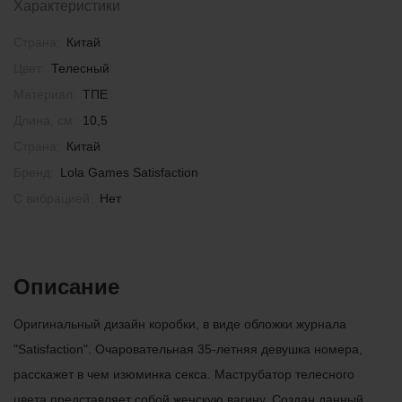
Характеристики
Страна:
Китай
Цвет:
Телесный
Материал:
ТПЕ
Длина, см:
10,5
Страна:
Китай
Бренд:
Lola Games Satisfaction
С вибрацией:
Нет
Описание
Оригинальный дизайн коробки, в виде обложки журнала
"Satisfaction". Очаровательная 35-летняя девушка номера,
расскажет в чем изюминка секса. Маструбатор телесного
цвета представляет собой женскую вагину. Создан данный