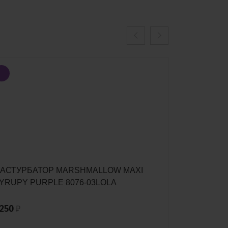
АСТУРБАТОР MARSHMALLOW MAXI
МАСТУРБА
YRUPY PURPLE 8076-03LOLA
FRUITY WH
 250
1 250
₽
₽