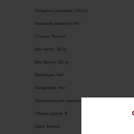
Габариты упаковки: 10х6,5
Внешний диаметр: Нет
Страна: Россия
Веc нетто: 35 гр
Веc брутто: 82 гр
Вибрация: Нет
Батарейки: Нет
Максимальная ширина: 4,1
Общая длина: 8
Цвет: Белый