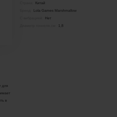
Страна:
Китай
Бренд:
Lola Games Marshmallow
С вибрацией:
Нет
Диаметр тоннеля,см:
1,8
т для
нимает
ть в