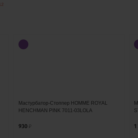
12
Мастурбатор-Стоппер HOMME ROYAL
М
HENCHMAN PINK 7011-03LOLA
S
930
1
₽