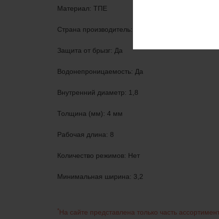
Материал: ТПЕ
Страна производитель: Китай
Защита от брызг: Да
Водонепроницаемость: Да
Внутренний диаметр: 1,8
Толщина (мм): 4 мм
Рабочая длина: 8
Количество режимов: Нет
Минимальная ширина: 3,2
*
На сайте представлена только часть ассортиме