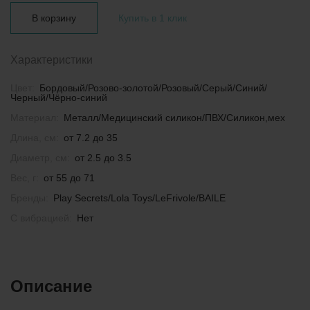
В корзину
Купить в 1 клик
Характеристики
Цвет:
Бордовый/Розово-золотой/Розовый/Серый/Синий/
Черный/Чёрно-синий
Материал:
Металл/Медицинский силикон/ПВХ/Силикон,мех
Длина, см:
от 7.2 до 35
Диаметр, см:
от 2.5 до 3.5
Вес, г:
от 55 до 71
Бренды:
Play Secrets/Lola Toys/LeFrivole/BAILE
С вибрацией:
Нет
Описание