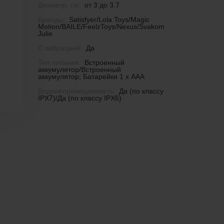
Диаметр, см:
от 3 до 3.7
Бренды:
Satisfyer/Lola Toys/Magic
Motion/BAILE/FeelzToys/Nexus/Svakom
Julie
С вибрацией:
Да
Тип питания:
Встроенный
аккумулятор/Встроенный
аккумулятор; Батарейки 1 х ААА
Водонепроницаемость:
Да (по классу
IPX7)/Да (по классу IPX6)