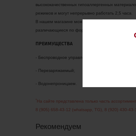
высококачественных гипоаллергенных материал
режимов и могут непрерывно работать 2,5 часа.
В нашем магазине можно выбрать анальные пере
различающиеся по форме,цвету,размеру и стоим
ПРЕИМУЩЕСТВА
- Беспроводное управление;
- Перезаряжаемый;
- Водонепроницаем.
*
На сайте представлена только часть ассортиме
8 (905) 658-43-12
(
whatsapp
,
TG
)
,
8 (920) 430-43-
Рекомендуем