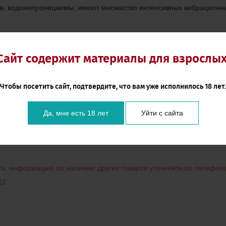
ов, водонепроницаемы, имеют множество интенсивных вибрационн
заряжаемые вибростимуляторы как для женщин,так и для мужчин,
ости изделия.
Сайт содержит материалы для взрослых
Чтобы посетить сайт, подтвердите, что вам уже исполнилось 18 лет.
Да, мне есть 18 лет
Уйти с сайта
нта, информацию по наличию других товаров уточняйте по телефон
12