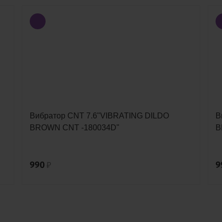
Вибратор CNT 7.6"VIBRATING DILDO
В
BROWN CNT -180034D"
B
990
9
₽