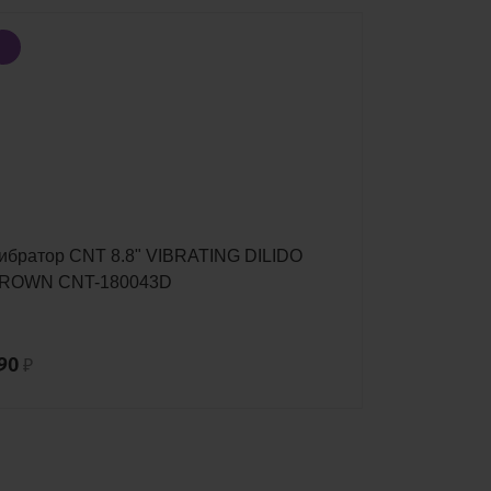
ибратор CNT 8.8" VIBRATING DILIDO
Черная Си
ROWN CNT-180043D
Анальная П
90
2 500
₽
₽